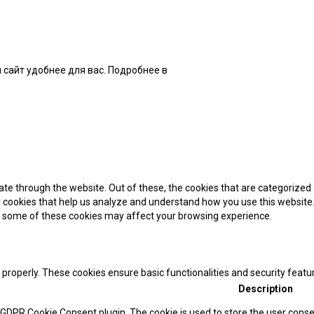
 сайт удобнее для вас. Подробнее в
нашей Политике
te through the website. Out of these, the cookies that are categorized 
ty cookies that help us analyze and understand how you use this website.
of some of these cookies may affect your browsing experience.
 properly. These cookies ensure basic functionalities and security feat
Description
y GDPR Cookie Consent plugin. The cookie is used to store the user consen