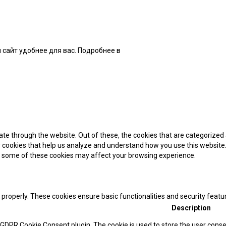
 сайт удобнее для вас. Подробнее в
нашей Политике
te through the website. Out of these, the cookies that are categorized 
ty cookies that help us analyze and understand how you use this website.
of some of these cookies may affect your browsing experience.
 properly. These cookies ensure basic functionalities and security feat
Description
y GDPR Cookie Consent plugin. The cookie is used to store the user consen