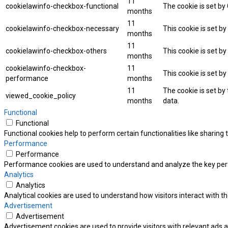
11
cookielawinfo-checkbox-functional
The cookie is set by
months
11
cookielawinfo-checkbox-necessary
This cookie is set b
months
11
cookielawinfo-checkbox-others
This cookie is set b
months
cookielawinfo-checkbox-
11
This cookie is set b
performance
months
11
The cookie is set by
viewed_cookie_policy
months
data.
Functional
Functional
Functional cookies help to perform certain functionalities like sharing
Performance
Performance
Performance cookies are used to understand and analyze the key perfor
Analytics
Analytics
Analytical cookies are used to understand how visitors interact with th
Advertisement
Advertisement
Advertisement cookies are used to provide visitors with relevant ads 