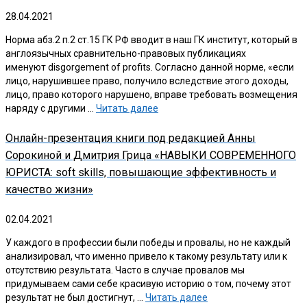
28.04.2021
Норма абз.2 п.2 ст.15 ГК РФ вводит в наш ГК институт, который в
англоязычных сравнительно-правовых публикациях
именуют disgorgement of profits. Согласно данной норме, «если
лицо, нарушившее право, получило вследствие этого доходы,
лицо, право которого нарушено, вправе требовать возмещения
наряду с другими …
Читать далее
Онлайн-презентация книги под редакцией Анны
Сорокиной и Дмитрия Грица «НАВЫКИ СОВРЕМЕННОГО
ЮРИСТА: soft skills, повышающие эффективность и
качество жизни»
02.04.2021
У каждого в профессии были победы и провалы, но не каждый
анализировал, что именно привело к такому результату или к
отсутствию результата. Часто в случае провалов мы
придумываем сами себе красивую историю о том, почему этот
результат не был достигнут, …
Читать далее