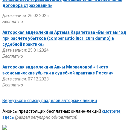
договора страхования»
Дата записи:
26.02.2025
Бесплатно
Авторская видеолекция Артема Карапетова «Вычет выгод
при расчете убытков (compensatio lucri cum damno) в
судебной практике»
Дата записи:
25.01.2024
Бесплатно
Авторская видеолекция Анны Маркеловой «Чисто
экономические убытки в судебной практике России»
Дата записи:
07.12.2023
Бесплатно
Вернуться к списку разделов авторских лекций
Анонсы предстоящих бесплатных онлайн-лекций
смотрите
здесь
(раздел регулярно обновляется)