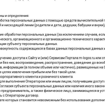
ны и определения:
аботка персональных данных с помощью средств вычислительной т
й и нисходящей линии (родители и дети, дедушки, бабушки и внук
ие обработки персональных данных (за исключением случаев, есл
ческого, организационного и организационно-технического характ
ции субъекту персональных данных.
овокупность содержащихся в базах данных персональных данных 
учению доступа к Сайту и (или) Сервисам Портала m-logos.ru или
и без них; воспроизведение, распространение, доведение до всеоб
в, информации (в полном объеме или частично), размещенных на С
 целях извлечения прибыли или без такой цели.
корпоративного клиента и розничного клиента.
для выполнения Оператором или иным лицом, получившим доступ 
Согласия субъекта персональных данных или наличия иного законн
й предприниматель, а также физическое лицо, занимающееся в у
ь с Оператором договор.
льтате которых становится невозможным без использования допол