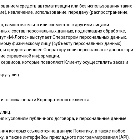
зованием средств автоматизации или без использования таких
ие), извлечение, использование, передачу (распространение,
о, самостоятельно или совместно с другими лицами
нных, состав персональных данных, подлежащих обработке,
тут «М-Логос» выступает Оператором персональных данных.
емому физическому лицу (субъекту персональных данных).
ет, и предоставившее Оператору свои персональные данные при
ение справочной информации.
 сервисов, которые позволяют Клиенту осуществлять заказ и
ругу лиц.
 и оттиска печати Корпоративного клиента.
 лиц.
ния к условиям публичного договора, и персональные данные
ния которых ссылаются на данную Политику, а также любое
ку, а также интерфейсы прикладного программирования (API),