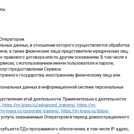
сь:
 Оператором.
альных данных, в отношении которого осуществляется обработка
ени, а также физические лица-представители юридических лиц,
-правового договора или по другим основаниям. В том числе к
рвисах, с использованием имени пользователя и пароля,
слуг/предоставлении Сервиса.
странного государства, иностранному физическому лицу или
ерсональных данных в информационной системе персональных
уществления этой деятельности. Применительно к деятельности
/
,
https://m-logos.ru/advanced_training/
,
https://m-
//m-logos.ru/corporate-training/
,
https://m-logos.ru/dobro-
е услуги, оказываемые Оператором в период демонстрационного
 субъекта ПДн программного обеспечения, в том числе IP-адрес,