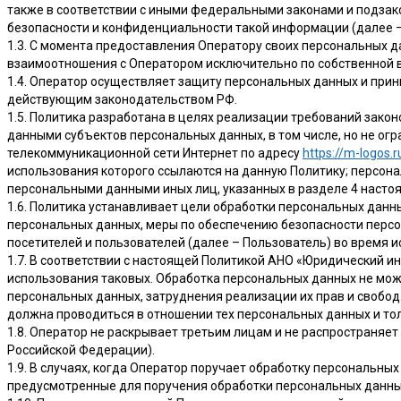
также в соответствии с иными федеральными законами и подза
безопасности и конфиденциальности такой информации (далее –
1.3. С момента предоставления Оператору своих персональных 
взаимоотношения с Оператором исключительно по собственной в
1.4. Оператор осуществляет защиту персональных данных и при
действующим законодательством РФ.
1.5. Политика разработана в целях реализации требований зако
данными субъектов персональных данных, в том числе, но не о
телекоммуникационной сети Интернет по адресу
https://m-logos.r
использования которого ссылаются на данную Политику; персона
персональными данными иных лиц, указанных в разделе 4 насто
1.6. Политика устанавливает цели обработки персональных данн
персональных данных, меры по обеспечению безопасности персо
посетителей и пользователей (далее – Пользователь) во время и
1.7. В соответствии с настоящей Политикой АНО «Юридический и
использования таковых. Обработка персональных данных не мож
персональных данных, затруднения реализации их прав и свобод
должна проводиться в отношении тех персональных данных и тол
1.8. Оператор не раскрывает третьим лицам и не распространя
Российской Федерации).
1.9. В случаях, когда Оператор поручает обработку персональны
предусмотренные для поручения обработки персональных данны