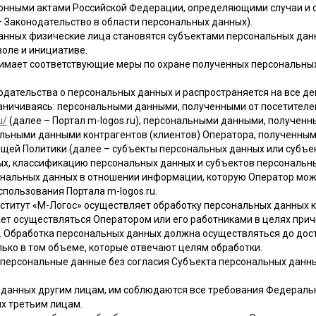
конными актами Российской Федерации, определяющими случаи и 
 Законодательство в области персональных данных).
данных физические лица становятся субъектами персональных дан
оле и инициативе.
нимает соответствующие меры по охране полученных персональных
нодательства о персональных данных и распространяется на все 
граничиваясь: персональными данными, полученными от посетител
u/
(далее – Портал m-logos.ru); персональными данными, полученн
льными данными контрагентов (клиентов) Оператора, полученными
ящей Политики (далее – субъекты персональных данных или субъе
ых, классификацию персональных данных и субъектов персональны
нальных данных в отношении информации, которую Оператор может
спользования Портала m-logos.ru.
нститут «М-Логос» осуществляет обработку персональных данных к
ет осуществляться Оператором или его работниками в целях при
. Обработка персональных данных должна осуществляться до дост
ько в том объеме, которые отвечают целям обработки.
ет персональные данные без согласия Субъекта персональных дан
х данных другим лицам, им соблюдаются все требования Федерально
х третьим лицам.