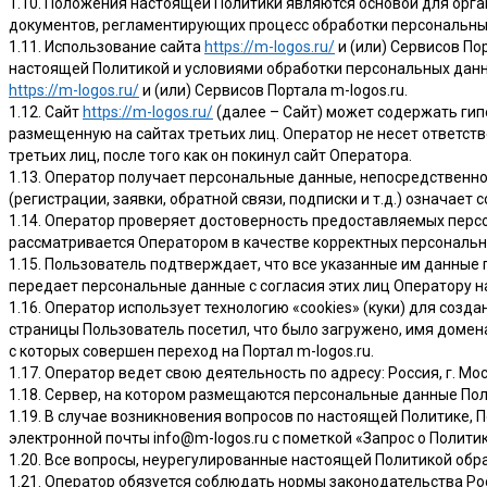
1.10. Положения настоящей Политики являются основой для орга
документов, регламентирующих процесс обработки персональны
1.11. Использование сайта
https://m-logos.ru/
и (или) Сервисов По
настоящей Политикой и условиями обработки персональных данны
https://m-logos.ru/
и (или) Сервисов Портала m-logos.ru.
1.12. Сайт
https://m-logos.ru/
(далее – Сайт) может содержать гип
размещенную на сайтах третьих лиц. Оператор не несет ответс
третьих лиц, после того как он покинул сайт Оператора.
1.13. Оператор получает персональные данные, непосредствен
(регистрации, заявки, обратной связи, подписки и т.д.) означае
1.14. Оператор проверяет достоверность предоставляемых перс
рассматривается Оператором в качестве корректных персональн
1.15. Пользователь подтверждает, что все указанные им данные 
передает персональные данные с согласия этих лиц Оператору на ос
1.16. Оператор использует технологию «cookies» (куки) для созд
страницы Пользователь посетил, что было загружено, имя домен
с которых совершен переход на Портал m-logos.ru.
1.17. Оператор ведет свою деятельность по адресу: Россия, г. Мос
1.18. Сервер, на котором размещаются персональные данные Поль
1.19. В случае возникновения вопросов по настоящей Политике,
электронной почты info@m-logos.ru с пометкой «Запрос о Политике»
1.20. Все вопросы, неурегулированные настоящей Политикой об
1.21. Оператор обязуется соблюдать нормы законодательства Р