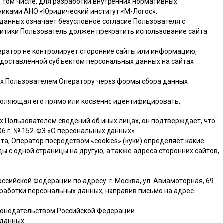
 том числе, для разработки внутренних нормативных
никами АНО «Юридический институт «М-Логос».
 данных означает безусловное согласие Пользователя с
олитики Пользователь должен прекратить использование сайта
ератор не контролирует сторонние сайты или информацию,
едоставленной субъектом персональных данных на сайтах
ых Пользователем Оператору через формы сбора данных
воляющая его прямо или косвенно идентифицировать,
х Пользователем сведений об иных лицах, он подтверждает, что
2006 г. № 152-ФЗ «О персональных данных».
та, Оператор посредством «cookies» (куки) определяет какие
 с одной страницы на другую, а также адреса сторонних сайтов,
сийской Федерации по адресу: г. Москва, ул. Авиамоторная, 69.
бработки персональных данных, направив письмо на адрес
конодательством Российской Федерации.
 данных.