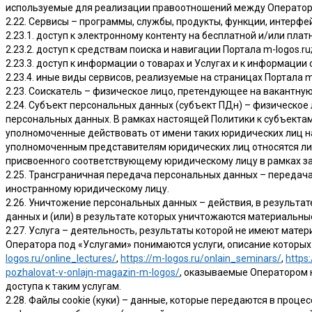
используемые для реализации правоотношений между Оператор
2.22. Сервисы – программы, службы, продукты, функции, интерфе
2.23.1. доступ к электронному контенту на бесплатной и/или плат
2.23.2. доступ к средствам поиска и навигации Портала m-logos.ru
2.23.3. доступ к информации о товарах и Услугах и к информации
2.23.4. иные виды сервисов, реализуемые на страницах Портала m-
2.23. Соискатель – физическое лицо, претендующее на вакантн
2.24. Субъект персональных данных (субъект ПДн) – физическое
персональных данных. В рамках настоящей Политики к субъектам
уполномоченные действовать от имени таких юридических лиц на
уполномоченным представителям юридических лиц относятся лица
присвоенного соответствующему юридическому лицу в рамках за
2.25. Трансграничная передача персональных данных – передача
иностранному юридическому лицу.
2.26. Уничтожение персональных данных – действия, в результ
данных и (или) в результате которых уничтожаются материальны
2.27. Услуга – деятельность, результаты которой не имеют мат
Оператора под «Услугами» понимаются услуги, описание которых 
logos.ru/online_lectures/
,
https://m-logos.ru/onlain_seminars/
,
https:
pozhalovat-v-onlajn-magazin-m-logos/
, оказываемые Оператором 
доступа к таким услугам.
2.28. Файлы cookie (куки) – данные, которые передаются в проц