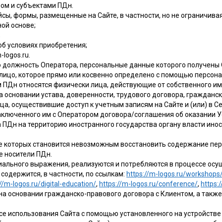
ом и субъектами ПДн.
йсы, формы, размещенные на Сайте, в частности, но не ограничивая
ной основе;
;
 об условиях приобретения;
logos.ru.
ую должность Оператора, персональные данные которого получены
 лицо, которое прямо или косвенно определено с помощью персон
 ПДн относятся физически лица, действующие от собственного им
 основании устава, доверенности, трудового договора, гражданско
, осуществившие доступ к учетным записям на Сайте и (или) в Се
ключенного им с Оператором договора/соглашения об оказании У
 ПДн на территорию иностранного государства органу власти ино
ате которых становится невозможным восстановить содержание п
е носители ПДн.
ериального выражения, реализуются и потребляются в процессе ос
содержится, в частности, по ссылкам:
https://m-logos.ru/workshops
//m-logos.ru/digital-education/
,
https://m-logos.ru/conference/
,
https:
на основании гражданско-правового договора с Клиентом, а такж
ессе использования Сайта с помощью установленного на устройстве