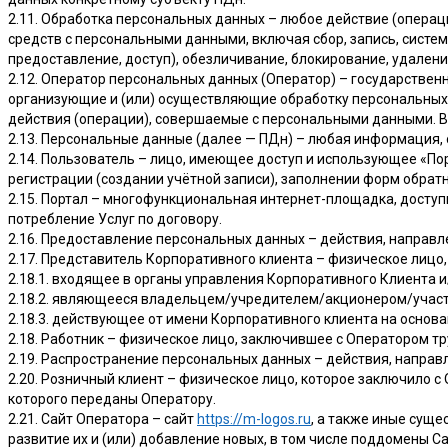
2.11. Обработка персональных данных – любое действие (операц
средств с персональными данными, включая сбор, запись, систем
предоставление, доступ), обезличивание, блокирование, удален
2.12. Оператор персональных данных (Оператор) – государствен
организующие и (или) осуществляющие обработку персональных
действия (операции), совершаемые с персональными данными. 
2.13. Персональные данные (далее — ПДн) – любая информация,
2.14. Пользователь – лицо, имеющее доступ и использующее «Пор
регистрации (создании учётной записи), заполнении форм обрат
2.15. Портал – многофункциональная интернет-площадка, доступ
потребление Услуг по договору.
2.16. Предоставление персональных данных – действия, направл
2.17. Представитель Корпоративного клиента – физическое лицо
2.18.1. входящее в органы управления Корпоративного Клиента 
2.18.2. являющееся владельцем/учредителем/акционером/участ
2.18.3. действующее от имени Корпоративного клиента на основа
2.18. Работник – физическое лицо, заключившее с Оператором тр
2.19. Распространение персональных данных – действия, направ
2.20. Розничный клиент – физическое лицо, которое заключило 
которого переданы Оператору.
2.21. Сайт Оператора – сайт
https://m-logos.ru
, а также иные сущ
развитие их и (или) добавление новых, в том числе поддомены С