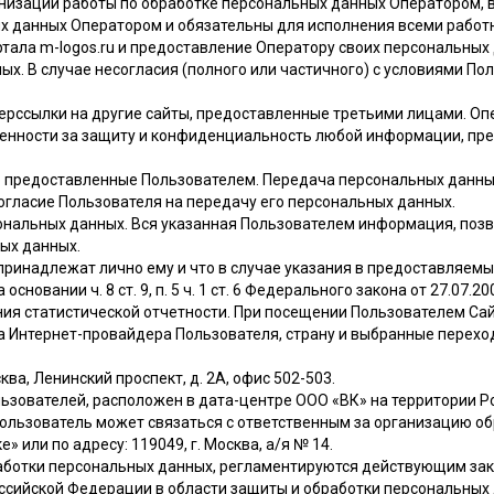
низации работы по обработке персональных данных Оператором, в
х данных Оператором и обязательны для исполнения всеми работ
ртала m-logos.ru и предоставление Оператору своих персональных
х. В случае несогласия (полного или частичного) с условиями П
ерссылки на другие сайты, предоставленные третьими лицами. Оп
твенности за защиту и конфиденциальность любой информации, пр
но предоставленные Пользователем. Передача персональных данн
т согласие Пользователя на передачу его персональных данных.
ональных данных. Вся указанная Пользователем информация, поз
ых данных.
принадлежат лично ему и что в случае указания в предоставляемы
новании ч. 8 ст. 9, п. 5 ч. 1 ст. 6 Федерального закона от 27.07.
ания статистической отчетности. При посещении Пользователем Сай
а Интернет-провайдера Пользователя, страну и выбранные переходы
ква, Ленинский проспект, д. 2А, офис 502-503.
зователей, расположен в дата-центре ООО «ВК» на территории Рос
 Пользователь может связаться с ответственным за организацию о
 или по адресу: 119049, г. Москва, а/я № 14.
работки персональных данных, регламентируются действующим за
оссийской Федерации в области защиты и обработки персональных