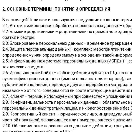
2. ОСНОВНЫЕ ТЕРМИНЫ, ПОНЯТИЯ И ОПРЕДЕЛЕНИЯ
В настоящей Политике используются следующие основные терми
2.1. Автоматизированная обработка персональных данных – обр
2.2. Близкие родственники – родственники по прямой восходяще
братья и сестры.
2.3. Блокирование персональных данных – временное прекращен
2.4. Защита персональных данных – комплекс мероприятий техни
определенному или определяемому на основании такой информа
2.5. Информационная система персональных данных (ИСПДн) – с
технических средств.
2.6. Использование Сайта – любые действия субъекта ПДн по пол
аутентификационных данных (имени пользователя и пароля), так 
публичное исполнение, перевод и другая переработка материало
независимо от того, совершаются ли соответствующие действия в
2.7. Клиент – термин, используемый при совместном упоминании 
2.8. Конфиденциальность персональных данных – обязательное 
персональных данных третьим лицам, и их распространение без 
2.9. Корпоративный клиент – юридическое лицо, индивидуальны
частной практикой, заключившее или намеревающееся заключит
2.10. Обезличивание персональных данных – действия, в резу
данных конкретному субъекту ПДн.