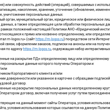
ия) или совокупность действий (операций), совершаемых с исполь
атизацию, накопление, хранение, уточнение (обновление, изменен
ие, уничтожение персональных данных.
ный орган, муниципальный орган, юридическое или физическое лиц
 данных, а также определяющее цели обработки персональных да
В рамках положений настоящей Политики АНО «Юридический инсти
 относящаяся к прямо или косвенно определенному, или определя
тал m-logos.ru» (сайт
https://m-logos.ru
) посредством сети Интерн
ной связи, оформлении заказов, подписки на анонсы или на получ
ная по адресу
https://m-logos.ru
, содержащая набор интерактивных
енные на раскрытие ПДн определенному лицу или определенному к
, персональные данные которого получены Оператором и:
и/или
ником Корпоративного клиента и/или
нии доверенности или указанное в карточке с образцами подписей
удовой договор.
ленные на раскрытие персональных данных неопределенному кругу
с Оператором договор, включая получение услуг путем присоедине
ествующие на данный момент сайты Оператора, условия использова
айта, условия использования которых ссылаются на данную Полити