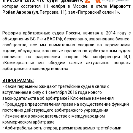
в России 2016: что будет дальше?»,
которая состоится
11 ноября
в Москве, в отеле
Марриотт
Ройал Аврора
(ул. Петровка, 11), зал «Петровский салон 1».
Реформа арбитражных судов России, начатая в 2014 году с
объединения ВС РФ и ВАС РФ, безусловно, взволновала бизнес-
сообщество, все мы внимательно следили за переменами,
ждали, обсуждали, как новые правила по арбитражным судам
повлияют на разрешения споров. На конференции ИД
«Коммерсантъ» мы обсудим самые актуальные вопросы
арбитражного законодательства.
В ПРОГРАММЕ:
• Какие перемены ожидают третейские суды в связи с
вступлением в силу с 1 сентября 2016 года нового
законодательства об арбитраже? Ключевые изменения
• Процедура предоставления права на осуществление функций
постоянно действующего арбитражного учреждения
• Изменения в законодательстве о международном
коммерческом арбитраже
• Арбитрабельность споров, рассматриваемых третейскими