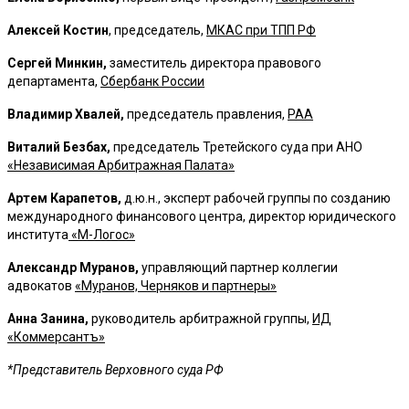
Алексей Костин
, председатель,
МКАС при ТПП РФ
Сергей Минкин,
заместитель директора правового
департамента,
Сбербанк России
Владимир Хвалей,
председатель правления,
РАА
Виталий Безбах,
председатель Третейского суда при АНО
«Независимая Арбитражная Палата»
Артем Карапетов,
д.ю.н., эксперт рабочей группы по созданию
международного финансового центра, директор юридического
института
«М-Логос»
Александр Муранов,
управляющий партнер коллегии
адвокатов
«Муранов, Черняков и партнеры»
Анна Занина,
руководитель арбитражной группы,
ИД
«Коммерсантъ»
*Представитель Верховного суда РФ