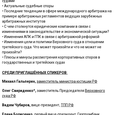
судами
• Актуальные судебные споры
• Последние тенденции в сфере международного арбитража на
примере арбитражных регламентов ведущих зарубежных
арбитражных институтов
• С чем столкнутся юридические компании в связи с
изменениями в законодательстве и экономической ситуации?
• Изменения АПК и ГПК в связи с арбитражной реформой
• Изменения цели и политики Верховного cуда в отношении
третейского суда. Что может произойти и что не может не
произойти?
• Плюсы и минусы рассмотрения корпоративных споров в
государственных и третейских судах
СРЕДИ ПРИГЛАШЁННЫХ СПИКЕРОВ:
Михаил Гальперин,
заместитель министра юстиции РФ
Олег Свириденко*,
заместитель Председателя
Верховного
суда РФ
Вадим Чубаров,
вице-президент,
ТПП РФ
Елена Борисенко,
первый вице-президент,
Газпромбанк