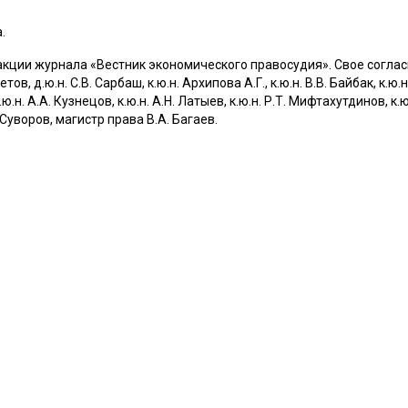
.
ции журнала «Вестник экономического правосудия». Свое согласие
в, д.ю.н. С.В. Сарбаш, к.ю.н. Архипова А.Г., к.ю.н. В.В. Байбак, к.ю.н. 
.ю.н. А.А. Кузнецов, к.ю.н. А.Н. Латыев, к.ю.н. Р.Т. Мифтахутдинов, к.ю.
. Суворов, магистр права В.А. Багаев.