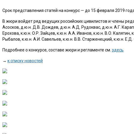
Срок представления статей на конкурс — до 15 февраля 2019 года
В жюри войдет ряд ведущих российских цивилистов и члены редак
Асосков, д.ю.н. Д.В. Дождев, д.ю.н. А.Д. Рудоквас, д.ю.н. А.Г. Карапето
Ерохова, к.ю.н. О.Р. Зайцев, к.ю.н. А.А. Иванов, к.ю.н. В.О. Калятин, к
Рыбалов, к.ю.н. А.И. Савельев, к.ю.н. В.В. Старженецкий, к.ю.н. Е.Д
Подробнее о конкурсе, составе жюри и регламенте см.
здесь
→
к списку новостей