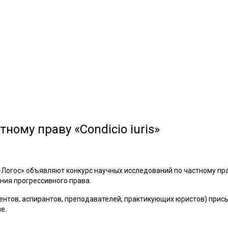
ному праву «Condiсio iuris»
гос» объявляют конкурс научных исследований по частному праву. 
ия прогрессивного права.
нтов, аспирантов, преподавателей, практикующих юристов) присы
е.