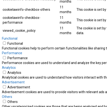
months
11
cookielawinfo-checkbox-others
This cookie is set b
months
cookielawinfo-checkbox-
11
This cookie is set b
performance
months
11
The cookie is set by
viewed_cookie_policy
months
data.
Functional
Functional
Functional cookies help to perform certain functionalities like sharing
Performance
Performance
Performance cookies are used to understand and analyze the key perfor
Analytics
Analytics
Analytical cookies are used to understand how visitors interact with th
Advertisement
Advertisement
Advertisement cookies are used to provide visitors with relevant ads 
Others
Others
Other uncategorized cookies are those that are being analyzed and hav