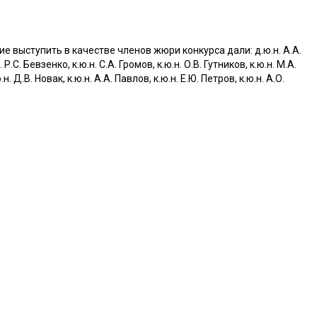
 выступить в качестве членов жюри конкурса дали: д.ю.н. А.А.
Р.С. Бевзенко, к.ю.н. С.А. Громов, к.ю.н. О.В. Гутников, к.ю.н. М.А.
н. Д.В. Новак, к.ю.н. А.А. Павлов, к.ю.н. Е.Ю. Петров, к.ю.н. А.О.