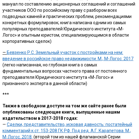
мануал по составлению акционерных соглашений и соглашений
участников ООО по российскому праву с разбором всех
подводных камней и практических проблем, рекомендациями
конкретных формулировок; книга написана одним из самых
популярных преподавателей Юридического института «М-
Логос» и опытным юристом, специализирующимся в области
корпоративных сделок)
—
Бевзенко Р.С. Земельный участок с постройками на нем:
введение в российское право недвижимости. М., М-Логос. 2017
(легко написанная, но глубокая книга о самых
фундаментальных вопросах частного права от постоянного
преподавателя Юридического института «М-Логос» и
признанного эксперта в данной области)
***
Также в свободном доступе на том же сайте ранее были
опубликованы следующие книги, выпущенные нашим
издательством в 2017-2018 годах:
—
Сделки, представительство, исковая давность: постатейный
комментарий к ст. 153-208 ГК РФ. Под ред. А.Г. Карапетова. М.,
М-Логос. 2018
(второй том из нашей флагманской Серии