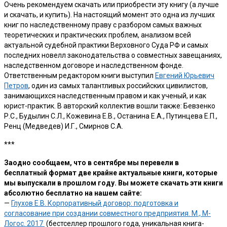
Очень рекомендуем скачать или приобрести эту книгу (а лучше
и скачать, и купить). На настоящий момент это одна из лучших
книг по наследственному праву с разбором самых важных
теоретических и практических проблем, анализом всей
актуальной судебной практики Верховного Суда РФ и самых
последних новелл законодательства о совместных завещаниях,
наследственном договоре и наследственном фонде.
Ответственным редактором книги выступил
Евгений Юрьевич
Петров
, один из самых талантливых российских цивилистов,
занимающихся наследственным правом и как ученый, и как
юрист-практик. В авторский коллектив вошли также: Бевзенко
Р.С., Будылин С.Л., Кожевина Е.В., Останина Е.А., Путинцева Е.П.,
Ренц (Медведев) И.Г., Смирнов С.А.
***
Заодно сообщаем, что в сентябре мы перевели в
бесплатный формат две крайне актуальные книги, которые
мы выпускали в прошлом году. Вы можете скачать эти книги
абсолютно бесплатно на нашем сайте:
—
Глухов Е.В. Корпоративный договор: подготовка и
согласование при создании совместного предприятия. М., М-
Логос. 2017
(бестселлер прошлого года, уникальная книга-