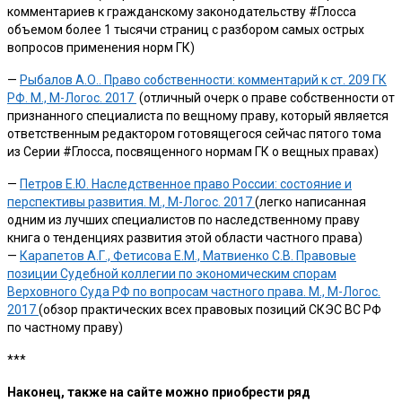
комментариев к гражданскому законодательству #Глосса
объемом более 1 тысячи страниц с разбором самых острых
вопросов применения норм ГК)
—
Рыбалов А.О.. Право собственности: комментарий к ст. 209 ГК
РФ. М., М-Логос. 2017
(отличный очерк о праве собственности от
признанного специалиста по вещному праву, который является
ответственным редактором готовящегося сейчас пятого тома
из Серии #Глосса, посвященного нормам ГК о вещных правах)
—
Петров Е.Ю. Наследственное право России: состояние и
перспективы развития. М., М-Логос. 2017
(легко написанная
одним из лучших специалистов по наследственному праву
книга о тенденциях развития этой области частного права)
—
Карапетов А.Г., Фетисова Е.М., Матвиенко С.В. Правовые
позиции Судебной коллегии по экономическим спорам
Верховного Суда РФ по вопросам частного права. М., М-Логос.
2017
(обзор практических всех правовых позиций СКЭС ВС РФ
по частному праву)
***
Наконец, также на сайте можно приобрести ряд