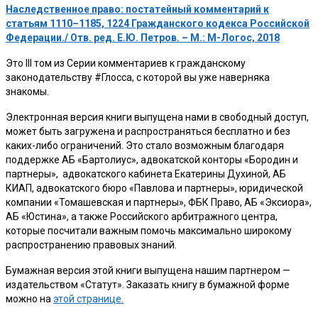
Наследственное право: постатейный комментарий к
статьям 1110–1185, 1224 Гражданского кодекса Российской
Федерации./ Отв. ред. Е.Ю. Петров. – М.: М-Логос, 2018
Это III том из Cерии комментариев к гражданскому
законодательству #Глосса, с которой вы уже наверняка
знакомы.
Электронная версия книги выпущена нами в свободный доступ,
может быть загружена и распространяться бесплатно и без
каких-либо ограничений. Это стало возможным благодаря
поддержке АБ «Бартолиус», адвокатской конторы «Бородин и
партнеры», адвокатского кабинета Екатерины Духиной, АБ
КИАП, адвокатского бюро «Павлова и партнеры», юридической
компании «Томашевская и партнеры», ФБК Право, АБ «Эксиора»,
АБ «Юстина», а также Российского арбитражного центра,
которые посчитали важным помочь максимально широкому
распространению правовых знаний.
Бумажная версия этой книги выпущена нашим партнером —
издательством «Статут». Заказать книгу в бумажной форме
можно на
этой странице.