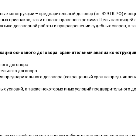
е конструкции – предварительный договор (ст. 429 ГК РФ) и опцио
тных признаков, так и в плане правового режима. Цель настоящей
ктике договорной работы и при разрешении судебных споров, а 
ация основного договора: сравнительный анализ конструкций,
ого договора.
ельного договора.
и предварительного договора (сокращенный срок на предъявлени
ых условий, а также некоторых иных условий предварительного д
е со ссылкой на видео в личном кабинете становится доступна дл