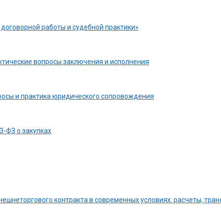
 договорной работы и судебной практики»
актические вопросы заключения и исполнения
росы и практика юридического сопровождения
-ФЗ о закупках
нешнеторгового контракта в современных условиях: расчеты, тран