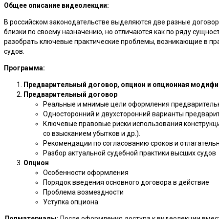
Общее описание видеолекции:
В российском законодательстве выделяются две разные договорны
близки по своему назначению, но отличаются как по ряду сущнос
разобрать ключевые практические проблемы, возникающие в пра
судов.
Программа:
Предварительный договор, опцион и опционная модифик
Предварительный договор
Реальные и мнимые цели оформления предварительн
Односторонний и двухсторонний варианты предварит
Ключевые правовые риски использования конструкци
со взысканием убытков и др.).
Рекомендации по согласованию сроков и отлагательн
Разбор актуальной судебной практики высших судов
Опцион
Особенности оформления
Порядок введения основного договора в действие
Проблема возмездности
Уступка опциона
Допматериалы:
После оформления доступа к видеолекции вмест