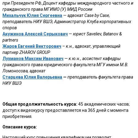
при Президенте РФ, Доцент кафедры международного частного и
гражданского права МГИМО (У) МИД России
Михальчук Юлия Сергеевна
—
адвокат Case by Case,
преподаватель НИУ ВШЭ, Администратор Клуба корпоративных
споров
Акужинов Алексей Серыкович
—
юрист Saveliev, Batanov &
partners
Жаров Евгений Викторович
– к.н., адвокат, управляющий
партнер
ZHAROV
GROUP
Лухманов Максим Иванович
— к.ю.н., ассистент кафедры
гражданского права юридического факультета МГУ имени М.В.
Ломоносова, адвокат
Старцева Юлия Валерьевна
—
преподаватель факультета права
НИУ ВШЭ
Общая продолжительность курса:
45 академических часов;
доступ к видеокурсу предоставляется на 365 дней с момента
приобретения.
Описание курса:
Настоящий курс повышения квалификации позволит