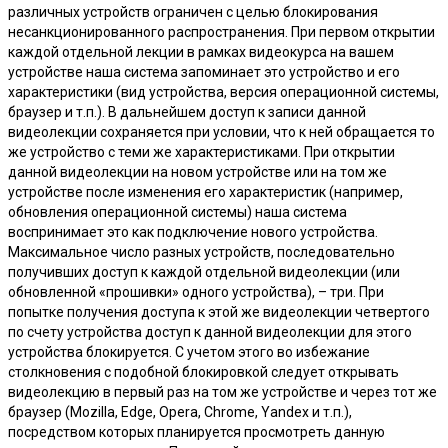
различных устройств ограничен с целью блокирования
несанкционированного распространения. При первом открытии
каждой отдельной лекции в рамках видеокурса на вашем
устройстве наша система запоминает это устройство и его
характеристики (вид устройства, версия операционной системы,
браузер и т.п.). В дальнейшем доступ к записи данной
видеолекции сохраняется при условии, что к ней обращается то
же устройство с теми же характеристиками. При открытии
данной видеолекции на новом устройстве или на том же
устройстве после изменения его характеристик (например,
обновления операционной системы) наша система
воспринимает это как подключение нового устройства.
Максимальное число разных устройств, последовательно
получивших доступ к каждой отдельной видеолекции (или
обновленной «прошивки» одного устройства), – три. При
попытке получения доступа к этой же видеолекции четвертого
по счету устройства доступ к данной видеолекции для этого
устройства блокируется. С учетом этого во избежание
столкновения с подобной блокировкой следует открывать
видеолекцию в первый раз на том же устройстве и через тот же
браузер (Mozilla, Edge, Opera, Chrome, Yandex и т.п.),
посредством которых планируется просмотреть данную