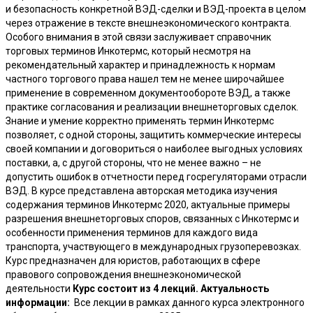
и безопасность конкретной ВЭД-сделки и ВЭД-проекта в целом
через отражение в тексте внешнеэкономического контракта.
Особого внимания в этой связи заслуживает справочник
торговых терминов Инкотермс, который несмотря на
рекомендательный характер и принадлежность к нормам
частного торгового права нашел тем не менее широчайшее
применение в современном документообороте ВЭД, а также
практике согласования и реализации внешнеторговых сделок.
Знание и умение корректно применять термин Инкотермс
позволяет, с одной стороны, защитить коммерческие интересы
своей компании и договориться о наиболее выгодных условиях
поставки, а, с другой стороны, что не менее важно – не
допустить ошибок в отчетности перед госрегуляторами отрасли
ВЭД. В курсе представлена авторская методика изучения
содержания терминов Инкотермс 2020, актуальные примеры
разрешения внешнеторговых споров, связанных с Инкотермс и
особенности применения терминов для каждого вида
транспорта, участвующего в международных грузоперевозках.
Курс предназначен для юристов, работающих в сфере
правового сопровождения внешнеэкономической
деятельности
Курс состоит из 4 лекций.
Актуальность
информации:
Все лекции в рамках данного курса электронного