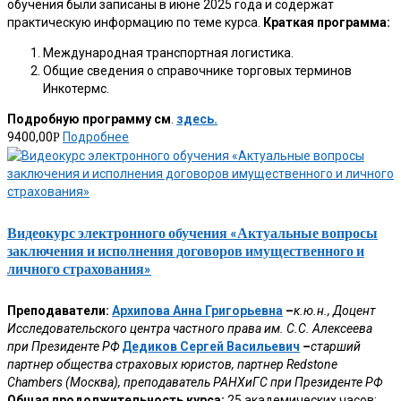
обучения были записаны в июне 2025 года и содержат
практическую информацию по теме курса.
Краткая программа:
Международная транспортная логистика.
Общие сведения о справочнике торговых терминов
Инкотермс.
Подробную программу см
.
здесь.
9400,00
Подробнее
Р
Видеокурс электронного обучения «Актуальные вопросы
заключения и исполнения договоров имущественного и
личного страхования»
Преподаватели:
Архипова Анна Григорьевна
–
к.ю.н., Доцент
Исследовательского центра частного права им. С.С. Алексеева
при Президенте РФ
Дедиков Сергей Васильевич
–
старший
партнер общества страховых юристов, партнер Redstone
Chambers (Москва), преподаватель РАНХиГС при Президенте РФ
Общая продолжительность курса:
25 академических часов;