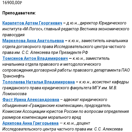
16900,00
Р
Преподаватели:
Карапетов Артем Георгиевич
–
д.ю.н., директор Юридического
института «М-Логос», главный редактор Вестника экономического
правосудия
Маркелова Анна Анатольевна
–
к.ю.н., заместитель начальника
отдела договорного права Исследовательского центра частного
права им. С.С. Алексеева при Президенте РФ
Томсинов Антон Владимирович
—
к.ю.н., заместитель
начальника отдела правового и методологического
сопровождения договорной работы правового департамента ПАО
Транснефть
Тололаева Наталья Владимировна
–
к.ю.н., ассистент кафедры
гражданского права юридического факультета МГУ им. М.В.
Ломоносова
Фаст Ирина Александровна
–
адвокат юридического
объединения «Гражданские компенсации», председатель
Комиссии Ассоциации юристов России по вопросам определения
размеров компенсации морального вред
Архипова Анна Григорьевна
— к.ю.н., доцент
Исследовательского центра частного права им. С.С. Алексеева