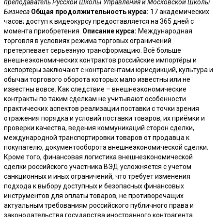
преподаватель Русской Школы Управления и Московской Школы
Бизнеса
Общая продолжительность курса:
17 академических
часов; доступ к видеокурсу предоставляется на 365 дней с
момента приобретения.
Описание курса:
Международная
торговля в условиях режима торговых ограничений
претерпевает серьезную трансформацию. Всё больше
внешнеэкономических контрактов российские импортёры и
экспортёры заключают с контрагентами юрисдикций, культура и
обычаи торгового оборота которых мало известны или не
известны вовсе. Как следствие – внешнеэкономические
контракты по таким сделкам не учитывают особенности
практических аспектов реализации поставки с точки зрения
отражения порядка и условий поставки товаров, их приёмки и
проверки качества, ведения коммуникаций сторон сделки,
международной транспортировки товаров от продавца к
покупателю, документооборота внешнеэкономической сделки.
Кроме того, финансовая логистика внешнеэкономической
сделки российского участника ВЭД усложняется с учетом
санкционных и иных ограничений, что требует изменения
подхода к выбору доступных и безопасных финансовых
инструментов для оплаты товаров, не противоречащих
актуальным требованиям российского публичного права и
законодательства государства иностранного контрагента.