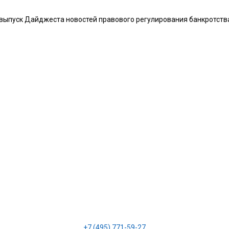
ыпуск Дайджеста новостей правового регулирования банкротства 
+7 (495) 771-59-27