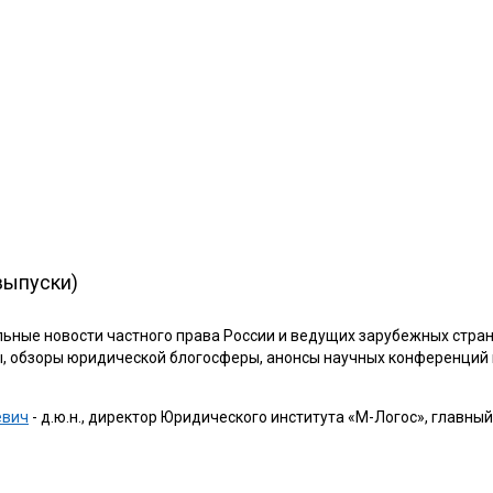
выпуски)
ьные новости частного права России и ведущих зарубежных стран
ы, обзоры юридической блогосферы, анонсы научных конференций и
евич
- д.ю.н., директор Юридического института «М-Логос», главн