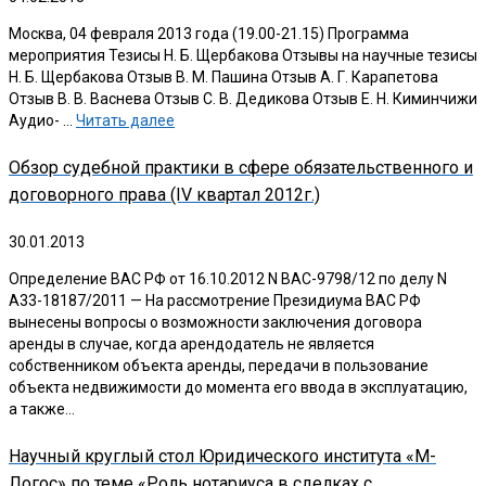
Москва, 04 февраля 2013 года (19.00-21.15) Программа
мероприятия Тезисы Н. Б. Щербакова Отзывы на научные тезисы
Н. Б. Щербакова Отзыв В. М. Пашина Отзыв А. Г. Карапетова
Отзыв В. В. Васнева Отзыв С. В. Дедикова Отзыв Е. Н. Киминчижи
Аудио- …
Читать далее
Обзор судебной практики в сфере обязательственного и
договорного права (IV квартал 2012г.)
30.01.2013
Определение ВАС РФ от 16.10.2012 N ВАС-9798/12 по делу N
А33-18187/2011 — На рассмотрение Президиума ВАС РФ
вынесены вопросы о возможности заключения договора
аренды в случае, когда арендодатель не является
собственником объекта аренды, передачи в пользование
объекта недвижимости до момента его ввода в эксплуатацию,
а также…
Научный круглый стол Юридического института «М-
Логос» по теме «Роль нотариуса в сделках с