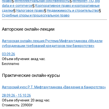
право
§
Интеллектуальная собственность
§
Интернет, ПО, big
data и e-commerce
§
Корпоративное право и корпоративные
сделки
§
Налоговое право
§
Недвижимость и строительство
§
Судебные споры и процессуальное право
Авторские онлайн-лекции
Авторская онлайн-лекция Рустема Мифтахутдинова «Модели
субординации требований кредиторов при банкротстве»
03.09.26
Объем обучения: акад.час.
Бесплатно
Практические онлайн-курсы
Авторский курс Р.Т. Мифтахутдинова «Введение в банкротство»
28.09.26 - 15.10.26
Объем обучения: 20 акад.час.
Стоимость: 23900
Р