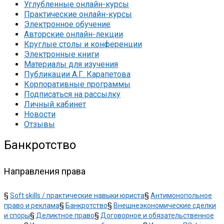
Углубленные онлайн-курсы
Практические онлайн-курсы
Электронное обучение
Авторские онлайн-лекции
Круглые столы и конференции
Электронные книги
Материалы для изучения
Публикации А.Г. Карапетова
Корпоративные программы
Подписаться на рассылку
Личный кабинет
Новости
Отзывы
Банкротство
Направления права
§
Soft skills / практические навыки юриста
§
Антимонопольное
право и реклама
§
Банкротство
§
Внешнеэкономические сделки
и споры
§
Деликтное право
§
Договорное и обязательственное