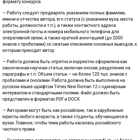
формату конкурса.
— Работу следует предварять указанием полных фамилии,
имени и отчества автора, его статуса (с указанием вуза, места
работы, должности и т.п.), а также контактного адреса
электронной почты и номера мобильного телефона для
оперативной связи, а также краткой аннотацией (до 2000
знаков с пробелами) со сжатым описанием основных выводов, к
которым приходит автор.
— Работа должна быть опрятно и корректно оформлена как
законченная научная статья, включая сноски, разделение на
параграфы и т.п. Объем статьи — не более 120 тыс. знаков с
пробелами и сносками. Работа должна быть выполнена на
русском языке шрифтом Times New Roman 12 с одинарным
интервалом и стандартными полями. Файл должен быть
представлен в форматах PDF и DOCX.
— Авторами могут быть как российские, так и зарубежные
юристы любого возраста, а также студенты, обучающиеся в
вузах. Главное, чтобы тема работы касалась российского
частного права.