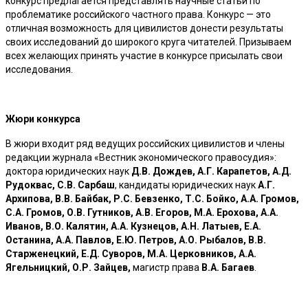
конкурс предлагается представлять научные статьи по
проблематике российского частного права. Конкурс — это
отличная возможность для цивилистов донести результаты
своих исследований до широкого круга читателей. Призываем
всех желающих принять участие в конкурсе присылать свои
исследования.
Жюри конкурса
В жюри входит ряд ведущих российских цивилистов и члены
редакции журнала «Вестник экономического правосудия»:
доктора юридических наук
Д.В. Дождев, А.Г. Карапетов, А.Д.
Рудоквас, С.В. Сарбаш
, кандидаты юридических наук
А.Г.
Архипова, В.В. Байбак, Р.С. Бевзенко, Т.С. Бойко, А.А. Громов,
С.А. Громов, О.В. Гутников,
А.В. Егоров, М.А. Ерохова, А.А.
Иванов, В.О. Калятин, А.А. Кузнецов, А.Н. Латыев, Е.А.
Останина, А.А. Павлов, Е.Ю. Петров, А.О. Рыбалов, В.В.
Старженецкий, Е.Д. Суворов, М.А. Церковников, А.А.
Ягельницкий,
О.Р. Зайцев,
магистр права
В.А. Багаев
.